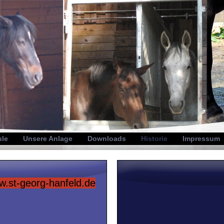
ule
Unsere Anlage
Downloads
Historie
Impressum
.st-georg-hanfeld.de