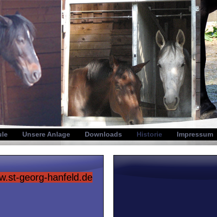
ule
Unsere Anlage
Downloads
Historie
Impressum
.st-georg-hanfeld.de