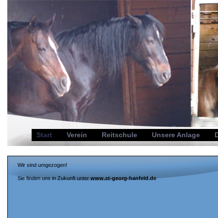
Start
Verein
Reitschule
Unsere Anlage
Wir sind umgezogen!
Sie finden uns in Zukunft unter
www.st-georg-hanfeld.de